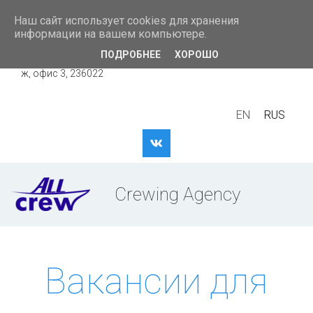
Наш сайт использует cookies для хранения
+7 (4012)
799806
информации на вашем компьютере.
Россия
,
Калининград
,
ул. Дмитрия Донского 17, 3 эта
ПОДРОБНЕЕ
ХОРОШО
ж
,
офис 3
,
236022
EN
RUS
Crewing Agency
Вакансии для