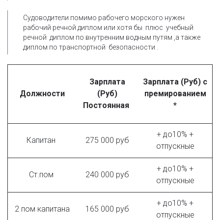
Судоводители помимо рабочего морского нужен 
рабочий речной диплом или хотя бы  плюс  учебный 
речной  диплом по внутренним водным путям ,а также  
диплом по транспортной  безопасности .
Зарплата
Зарплата (Руб) с
Должности
(Руб)
премированием
Постоянная
*
+ до10% +
Капитан
275 000 руб
отпускные
+ до10% +
Ст.пом
240 000 руб
отпускные
+ до10% +
2 пом капитана
165 000 руб
отпускные